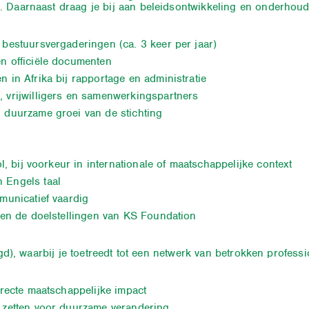
 Daarnaast draag je bij aan beleidsontwikkeling en onderhoud 
bestuursvergaderingen (ca. 3 keer per jaar)
n officiële documenten
 in Afrika bij rapportage en administratie
 vrijwilligers en samenwerkingspartners
 duurzame groei van de stichting
l, bij voorkeur in internationale of maatschappelijke context
 Engels taal
municatief vaardig
 en de doelstellingen van KS Foundation
digd), waarbij je toetreedt tot een netwerk van betrokken profes
irecte maatschappelijke impact
 zetten voor duurzame verandering