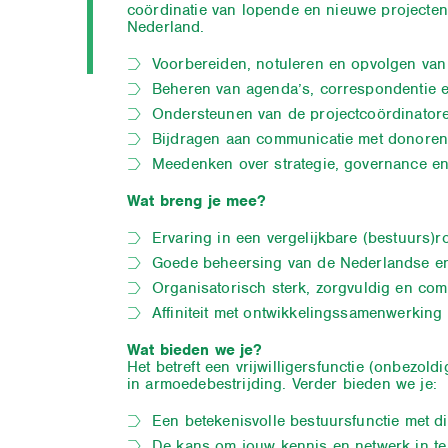
coördinatie van lopende en nieuwe projecten.
Nederland.
Voorbereiden, notuleren en opvolgen van 
Beheren van agenda’s, correspondentie e
Ondersteunen van de projectcoördinatoren
Bijdragen aan communicatie met donoren,
Meedenken over strategie, governance en
Wat breng je mee?
Ervaring in een vergelijkbare (bestuurs)ro
Goede beheersing van de Nederlandse en
Organisatorisch sterk, zorgvuldig en com
Affiniteit met ontwikkelingssamenwerking
Wat bieden we je?
Het betreft een vrijwilligersfunctie (onbezol
in armoedebestrijding. Verder bieden we je:
Een betekenisvolle bestuursfunctie met d
De kans om jouw kennis en netwerk in te