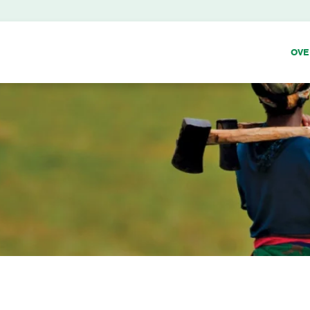
OVE
I
A